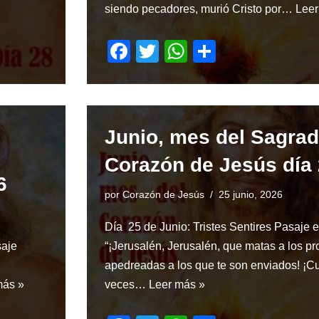
siendo pecadores, murió Cristo por…
Leer
F
T
W
S
a
wi
h
h
c
tt
at
ar
e
er
s
e
Junio, mes del Sagra
b
A
o
p
Corazón de Jesús día
6
o
p
por
Corazón de Jesús
25 junio, 2026
k
Día 25 de Junio: Tristes Sentires Pasaje 
saje
“¡Jerusalén, Jerusalén, que matas a los pr
apedreadas a los que te son enviados! ¡C
más »
veces…
Leer más »