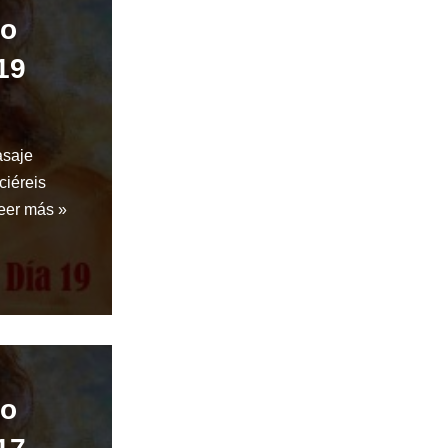
do
19
asaje
ciéreis
eer más »
do