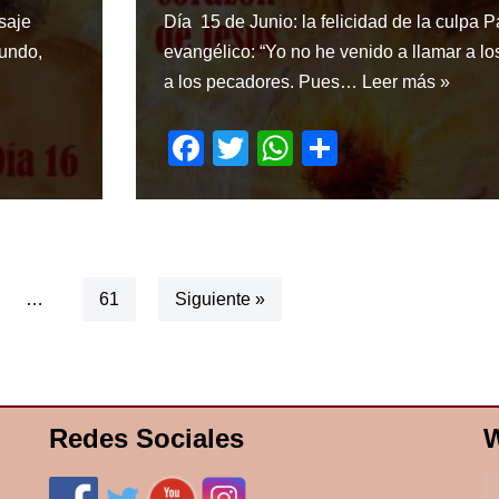
saje
Día 15 de Junio: la felicidad de la culpa 
mundo,
evangélico: “Yo no he venido a llamar a los
a los pecadores. Pues…
Leer más »
F
T
W
S
a
wi
h
h
c
tt
at
ar
e
er
s
e
b
A
…
61
Siguiente »
o
p
o
p
k
Redes Sociales
W