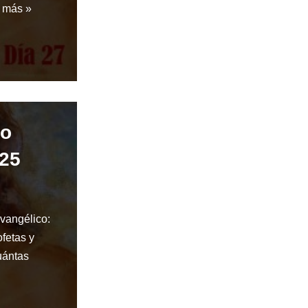
 más »
do
 25
evangélico:
ofetas y
uántas