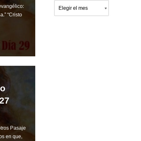
vangélico:
a.” “Cristo
do
 27
otros Pasaje
os en que,