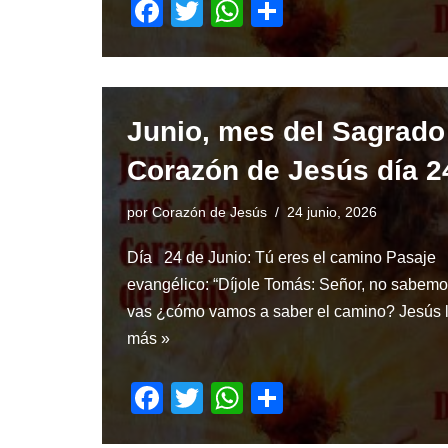
F
T
W
S
a
wi
h
h
c
tt
at
ar
e
er
s
e
Junio, mes del Sagrado
b
A
o
p
Corazón de Jesús día 2
o
p
por
Corazón de Jesús
24 junio, 2026
k
Día 24 de Junio: Tú eres el camino Pasaje
evangélico: “Díjole Tomás: Señor, no sabem
vas ¿cómo vamos a saber el camino? Jesús
más »
F
T
W
S
a
wi
h
h