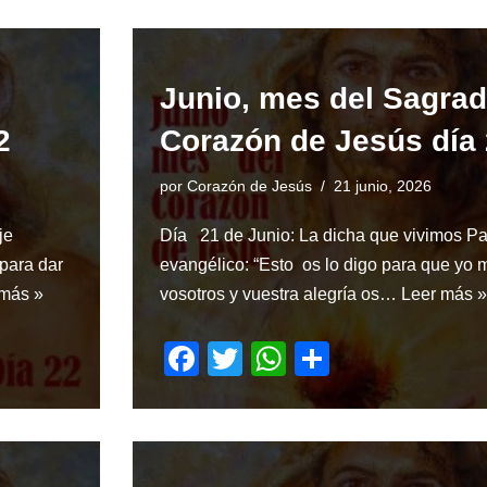
c
tt
at
ar
e
er
s
e
b
A
Junio, mes del Sagra
o
p
2
Corazón de Jesús día
o
p
k
por
Corazón de Jesús
21 junio, 2026
je
Día 21 de Junio: La dicha que vivimos P
 para dar
evangélico: “Esto os lo digo para que yo
 más »
vosotros y vuestra alegría os…
Leer más »
F
T
W
S
a
wi
h
h
c
tt
at
ar
e
er
s
e