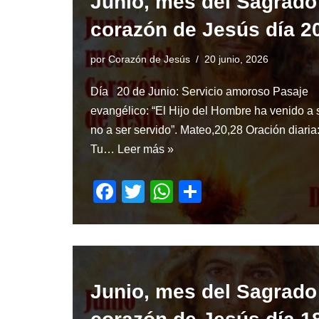
Junio, mes del Sagrado
b
A
o
p
corazón de Jesús día 2
o
p
por
Corazón de Jesús
20 junio, 2026
k
Día 20 de Junio: Servicio amoroso Pasaje
evangélico: “El Hijo del Hombre ha venido a s
no a ser servido”. Mateo,20,28 Oración diaria
Tu…
Leer más »
F
T
W
S
a
wi
h
h
c
tt
at
ar
e
er
s
e
b
A
Junio, mes del Sagrado
o
p