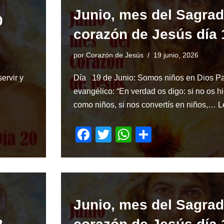
b
A
Junio, mes del Sagra
o
p
0
corazón de Jesús día 
o
p
k
por
Corazón de Jesús
19 junio, 2026
ervir y
Día 19 de Junio: Somos niños en Dios P
:
evangélico: “En verdad os digo: si no os hi
como niños, si nos convertís en niños,…
L
F
T
W
S
a
wi
h
h
c
tt
at
ar
e
er
s
e
b
A
Junio, mes del Sagra
o
p