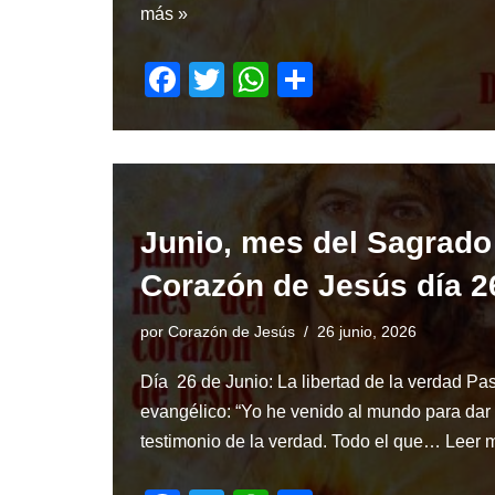
más »
F
T
W
S
a
wi
h
h
c
tt
at
ar
e
er
s
e
b
A
Junio, mes del Sagrado
o
p
Corazón de Jesús día 2
o
p
k
por
Corazón de Jesús
26 junio, 2026
Día 26 de Junio: La libertad de la verdad Pa
evangélico: “Yo he venido al mundo para dar
testimonio de la verdad. Todo el que…
Leer 