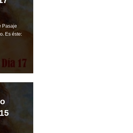
17
e Pasaje
o. Es éste:
do
 15