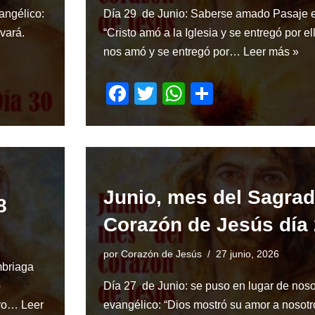
angélico:
Día 29 de Junio: Saberse amado Pasaje e
lvará.
“Cristo amó a la Iglesia y se entregó por ell
nos amó y se entregó por…
Leer más »
F
T
W
S
a
wi
h
h
c
tt
at
ar
e
er
s
e
b
A
Junio, mes del Sagra
o
p
8
Corazón de Jesús día
o
p
k
por
Corazón de Jesús
27 junio, 2026
mbriaga
o
Día 27 de Junio: se puso en lugar de nos
ero…
Leer
evangélico: “Dios mostró su amor a nosotr