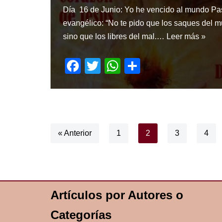
Día 16 de Junio: Yo he vencido al mundo Pa
evangélico: “No te pido que los saques del 
sino que los libres del mal.…
Leer más »
F
T
W
S
a
wi
h
h
c
tt
at
ar
e
er
s
e
b
A
« Anterior
1
2
3
4
o
p
o
p
k
Artículos por Autores o
Categorías