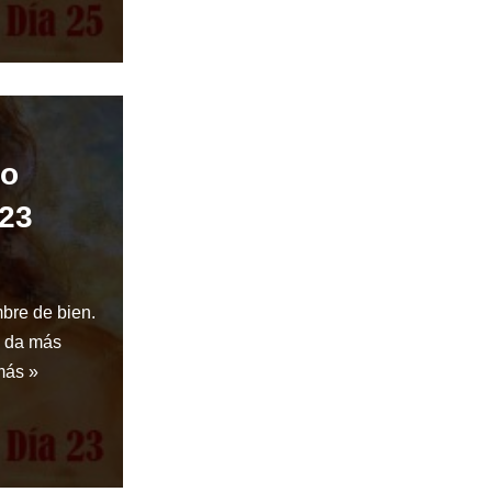
do
 23
mbre de bien.
: da más
más »