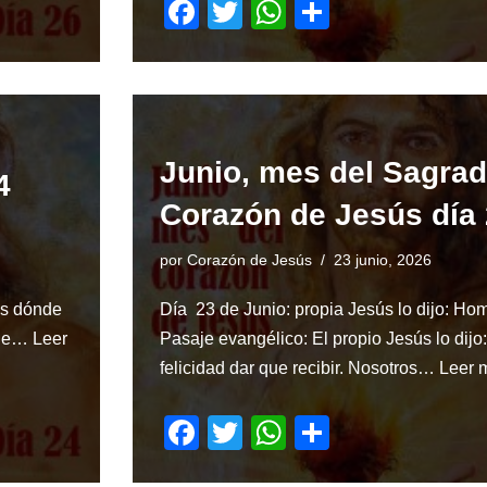
F
T
W
S
a
wi
h
h
c
tt
at
ar
e
er
s
e
b
A
Junio, mes del Sagra
o
p
4
Corazón de Jesús día
o
p
k
por
Corazón de Jesús
23 junio, 2026
os dónde
Día 23 de Junio: propia Jesús lo dijo: Ho
 le…
Leer
Pasaje evangélico: El propio Jesús lo dijo
felicidad dar que recibir. Nosotros…
Leer 
F
T
W
S
a
wi
h
h