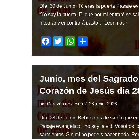
Día 30 de Junio: Tú eres la puerta Pasaje ev
“Yo soy la puerta. El que por mi entraré se sa
Integrar y encontrará pasto…
Leer más »
F
T
W
S
a
wi
h
h
c
tt
at
ar
e
er
s
e
Junio, mes del Sagrado
b
A
o
p
Corazón de Jesús día 2
o
p
por
Corazón de Jesús
28 junio, 2026
k
Día 28 de Junio: Bebedores de sabía que e
Pasaje evangélico: “Yo soy la vid. Vosotros l
sarmientos. Sin mí no podéis hacer nada. P