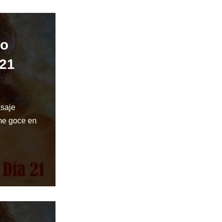
do
 21
asaje
 me goce en