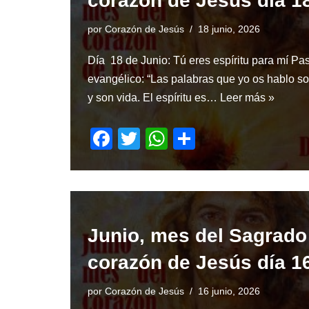
corazón de Jesús día 1
o
p
k
por
Corazón de Jesús
18 junio, 2026
Día 18 de Junio: Tú eres espíritu para mí Pa
evangélico: “Las palabras que yo os hablo so
y son vida. El espíritu es…
Leer más »
F
T
W
S
a
wi
h
h
c
tt
at
ar
e
er
s
e
b
A
Junio, mes del Sagrado
o
p
corazón de Jesús día 1
o
p
k
por
Corazón de Jesús
16 junio, 2026