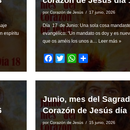
8
corazón de Jesús día 
o
p
k
por
Corazón de Jesús
17 junio, 2026
saje
Día 17 de Junio: Una sola cosa mandast
n espíritu
evangélico: “Un mandato os doy y es nuev
que os améis los unos a…
Leer más »
F
T
W
S
a
wi
h
h
c
tt
at
ar
e
er
s
e
b
A
Junio, mes del Sagra
o
p
6
Corazón de Jesús día
o
p
k
por
Corazón de Jesús
15 junio, 2026