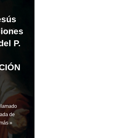
esús
ciones
del P.
CIÓN
 llamado
mada de
 más »