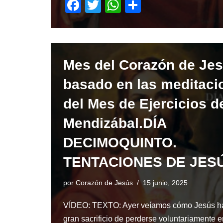
F
T
W
S
a
wi
h
h
c
tt
at
ar
e
er
s
e
Mes del Corazón de Je
b
A
o
p
basado en las meditaci
o
p
del Mes de Ejercicios de
k
Mendizábal.DÍA
DECIMOQUINTO.
TENTACIONES DE JES
por
Corazón de Jesús
15 junio, 2025
VÍDEO: TEXTO: Ayer veíamos cómo Jesús h
gran sacrificio de perderse voluntariamente e