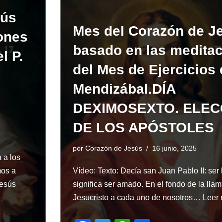
e
er
s
e
sús
b
A
Mes del Corazón de J
o
p
ones
basado en las medita
o
p
l P.
k
del Mes de Ejercicios 
Mendizábal.DÍA
DEXIMOSEXTO. ELEC
DE LOS APÓSTOLES
por
Corazón de Jesús
16 junio, 2025
 a los
mos a
Vídeo: Texto: Decía san Juan Pablo II: ser
Jesús
significa ser amado. En el fondo de la lla
Jesucristo a cada uno de nosotros…
Leer