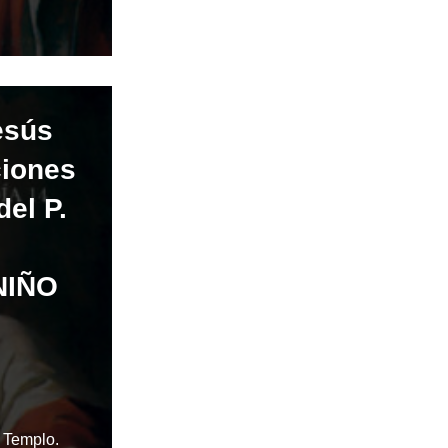
esús
ciones
del P.
NIÑO
l Templo.