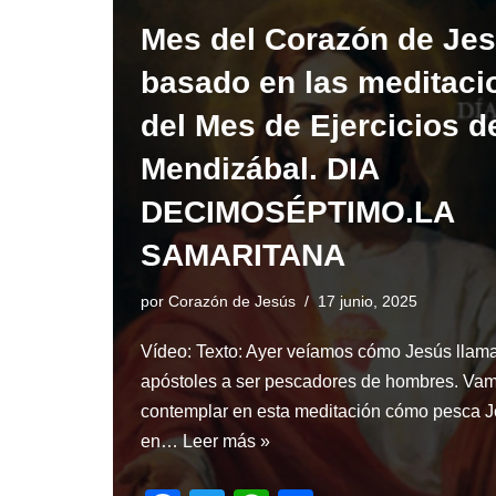
e
er
s
e
Mes del Corazón de Je
b
A
o
p
basado en las meditaci
o
p
del Mes de Ejercicios de
k
Mendizábal. DIA
DECIMOSÉPTIMO.LA
SAMARITANA
por
Corazón de Jesús
17 junio, 2025
Vídeo: Texto: Ayer veíamos cómo Jesús llama
apóstoles a ser pescadores de hombres. Va
contemplar en esta meditación cómo pesca 
en…
Leer más »