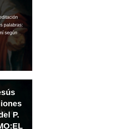
editación
us palabras:
 mí según
esús
ciones
del P.
IMO:EL