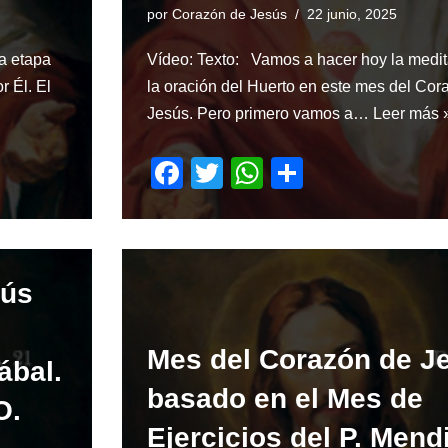
por
Corazón de Jesús
22 junio, 2025
a etapa
Vídeo: Texto: Vamos a hacer hoy la medit
r Él. El
la oración del Huerto en este mes del Cor
Jesús. Pero primero vamos a…
Leer más 
F
T
W
S
a
wi
h
h
c
tt
at
ar
e
er
s
e
sús
b
A
o
p
Mes del Corazón de J
o
p
ábal.
k
basado en el Mes de
O.
Ejercicios del P. Mend