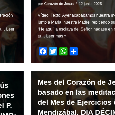
por
Corazón de Jesús
12 junio, 2025
eración
Vídeo: Texto: Ayer acabábamos nuestra m
junto a María, nuestra Madre, repitiendo s
cio…
Leer
“He aquí la esclava del Señor, hágase en
tu…
Leer más »
F
T
W
S
a
wi
h
h
c
tt
at
ar
e
er
s
e
Mes del Corazón de J
b
A
sús
o
p
basado en las medita
ones
o
p
del Mes de Ejercicios 
l P.
k
Mendizábal. DIA DÉC