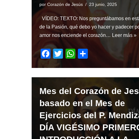
por
Corazón de Jesús
23 junio, 2025
VÍDEO: TEXTO: Nos preguntábamos en est
de la Pasión, qué debo yo hacer y padecer po
amor nos enciende el corazón…
Leer más »
F
T
W
S
a
wi
h
h
c
tt
at
ar
e
er
s
e
Mes del Corazón de Je
b
A
o
p
basado en el Mes de
o
p
Ejercicios del P. Mendiz
k
DÍA VIGÉSIMO PRIMER