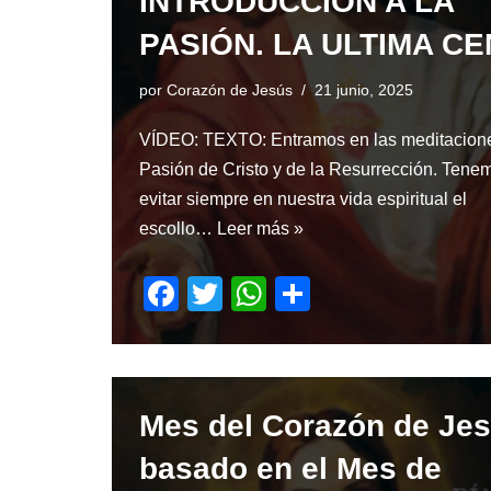
INTRODUCCIÓN A LA
PASIÓN. LA ULTIMA C
por
Corazón de Jesús
21 junio, 2025
VÍDEO: TEXTO: Entramos en las meditacione
Pasión de Cristo y de la Resurrección. Tene
evitar siempre en nuestra vida espiritual el
escollo…
Leer más »
F
T
W
S
a
wi
h
h
c
tt
at
ar
e
er
s
e
Mes del Corazón de Je
b
A
o
p
basado en el Mes de