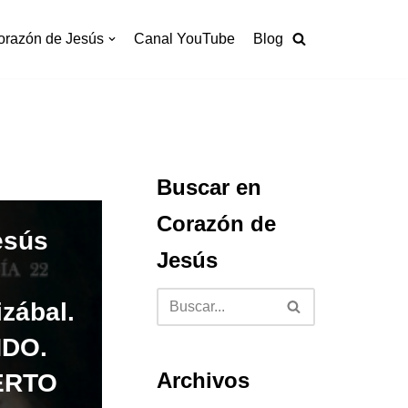
orazón de Jesús
Canal YouTube
Blog
Buscar en
Corazón de
esús
Jesús
izábal.
NDO.
Archivos
ERTO