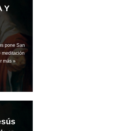
A Y
cios pone San
e meditación
r más »
esús