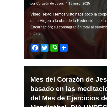
por
Corazón de Jesús
13 junio, 2025
Vídeo: Texto: Hemos visto hace poco la coop
de la Virgen a la obra de la Redención, de la
Encarnación; su consagración total al servi
más »
F
T
W
S
a
wi
h
h
c
tt
at
ar
e
er
s
e
b
A
Mes del Corazón de Je
o
p
basado en las meditaci
o
p
del Mes de Ejercicios de
k