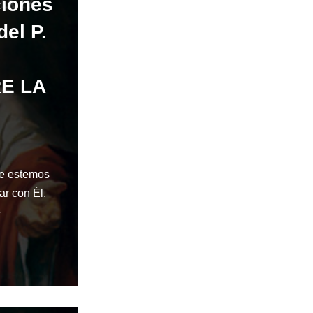
ciones
del P.
E LA
ue estemos
ar con Él.
»