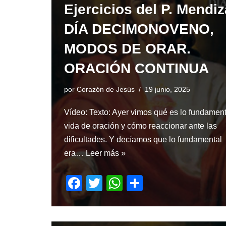
o
p
Ejercicios del P. Mendiz
k
DÍA DECIMONOVENO,
MODOS DE ORAR.
ORACIÓN CONTINUA
por
Corazón de Jesús
19 junio, 2025
Vídeo: Texto: Ayer vimos qué es lo fundament
vida de oración y cómo reaccionar ante las
dificultades. Y decíamos que lo fundamental
era…
Leer más »
F
T
W
S
a
wi
h
h
c
tt
at
ar