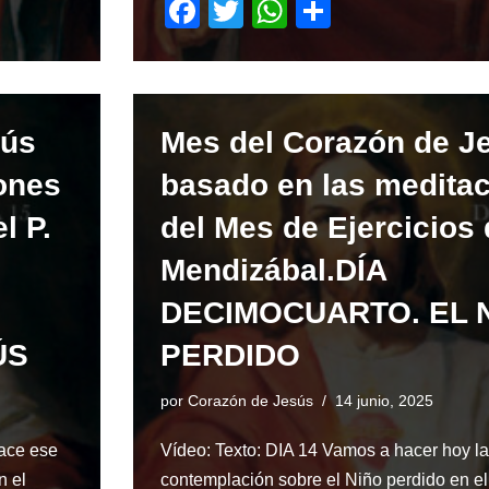
F
T
W
S
a
wi
h
h
c
tt
at
ar
e
er
s
e
sús
Mes del Corazón de J
b
A
o
p
ones
basado en las medita
o
p
l P.
del Mes de Ejercicios 
k
Mendizábal.DÍA
DECIMOCUARTO. EL 
ÚS
PERDIDO
por
Corazón de Jesús
14 junio, 2025
ace ese
Vídeo: Texto: DIA 14 Vamos a hacer hoy la
n el
contemplación sobre el Niño perdido en e