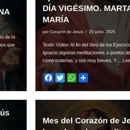
DÍA VIGÉSIMO. MART
ENA
MARÍA
por
Corazón de Jesús
20 junio, 2025
s de la
mos que
Texto: Vídeo: Al fin del libro de los Ejerci
Ignacio algunas meditaciones, o puntos d
como materias; y son muy breves. Y…
Lee
F
T
W
S
a
wi
h
h
c
tt
at
ar
e
er
s
e
sús
b
A
Mes del Corazón de J
o
p