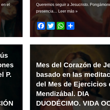
 en el
Queremos seguir a Jesucristo. Pongámono
presencia…
Leer más »
F
T
W
S
a
wi
h
h
c
tt
at
ar
e
er
s
e
sús
b
A
o
p
ones
Mes del Corazón de J
o
p
l P.
basado en las medita
k
del Mes de Ejercicios 
Mendizábal. DIA
IÓN
DUODÉCIMO. VIDA O