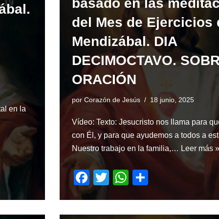
basado en las medita
o
p
ábal.
k
del Mes de Ejercicios 
Mendizábal. DIA
DECIMOCTAVO. SOBR
ORACIÓN
por
Corazón de Jesús
18 junio, 2025
al en la
Vídeo: Texto: Jesucristo nos llama para q
con Él, y para que ayudemos a todos a est
Nuestro trabajo en la familia,…
Leer más 
F
T
W
S
a
wi
h
h
c
tt
at
ar