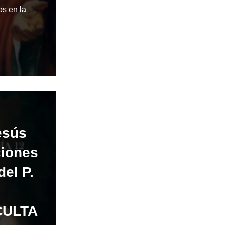
s en la
esús
ciones
del P.
CULTA