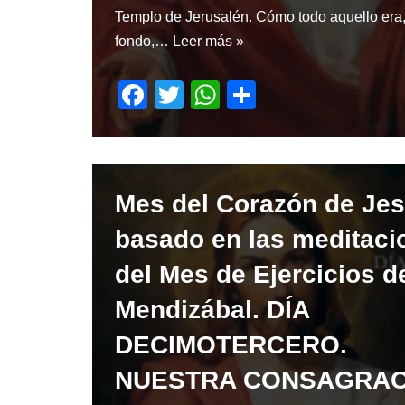
Templo de Jerusalén. Cómo todo aquello era,
fondo,…
Leer más »
F
T
W
S
a
wi
h
h
c
tt
at
ar
e
er
s
e
Mes del Corazón de Je
b
A
o
p
basado en las meditaci
o
p
del Mes de Ejercicios de
k
Mendizábal. DÍA
DECIMOTERCERO.
NUESTRA CONSAGRAC