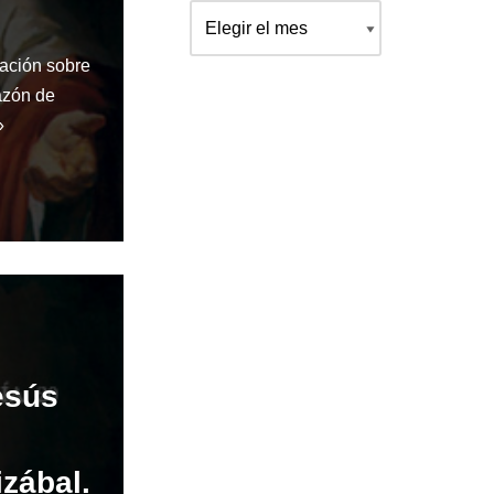
ación sobre
azón de
»
esús
izábal.